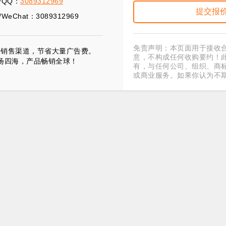
/QQ：
3089312969
WeChat：3089312969
免责声明：本页面用于接收
展销售渠道，节省大量广告费。
意，不构成任何收购要约！
扬四海，产品畅销全球！
有，与任何公司、组织、商
或商业服务。如果你认为不